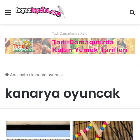
Menü
Ar
Tadı Damağımda Kaldı
Anasayfa
/
kanarya oyuncak
kanarya oyuncak