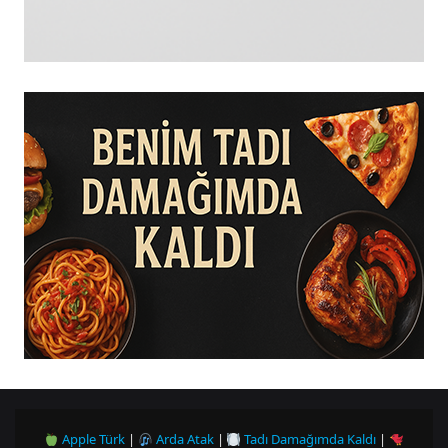
Apple Türk
|
Arda Atak
|
Tadı Damağımda Kaldı
|