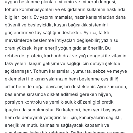
uygun beslenme planları, vitamin ve mineral dengesi,
tohum kombinasyonları ve ek gıdaların kullanımı hakkında
bilgiler içerir. Ev yapımı mamalar, hazır karışımlardan daha
güvenli ve besleyicidir, kuşun bağışıklık sistemini
güçlendirir ve tüy sağlığını destekler. Ayrıca, farklı
mevsimlerde beslenme ihtiyaçları değişebilir; yazın su
oranı yüksek, kışın enerji yoğun gıdalar önerilir. Bu
rehberde, protein, karbonhidrat ve yağ dengesi ile vitamin
takviyeleri, kuşun gelişimi ve sağlığı için detaylı şekilde
açıklanmıştır. Tohum karışımları, yumurta, sebze ve meyve
eklemeleri ile kanaryalarınızın hem beslenme çeşitliliği
artar hem de doğal davranışları desteklenir. Aynı zamanda,
beslenme sırasında dikkat edilmesi gereken hijyen,
porsiyon kontrolü ve yemlik-suluk düzeni gibi pratik
ipuçları da sunulmuştur. Bu kategori, hem yeni başlayan
hem de deneyimli yetiştiriciler için, kanaryaların sağlıklı,
enerjik ve mutlu kalmasını sağlayacak kapsamlı ve
uygulaması kolay bir rehberdir. Doğru beslenme ve mama