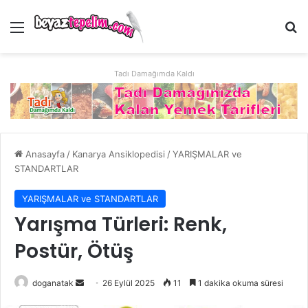
Menü
Ar
Tadı Damağımda Kaldı
Anasayfa
/
Kanarya Ansiklopedisi
/
YARIŞMALAR ve
STANDARTLAR
YARIŞMALAR ve STANDARTLAR
Yarışma Türleri: Renk,
Postür, Ötüş
Bir
doganatak
26 Eylül 2025
11
1 dakika okuma süresi
e-