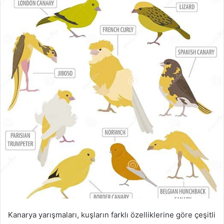
posta
göndermek
Kanarya yarışmaları, kuşların farklı özelliklerine göre çeşitli