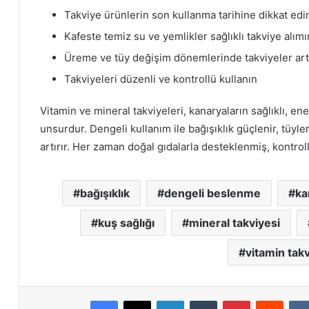
Takviye ürünlerin son kullanma tarihine dikkat edi
Kafeste temiz su ve yemlikler sağlıklı takviye alımı
Üreme ve tüy değişim dönemlerinde takviyeler artır
Takviyeleri düzenli ve kontrollü kullanın
Vitamin ve mineral takviyeleri, kanaryaların sağlıklı, ene
unsurdur. Dengeli kullanım ile bağışıklık güçlenir, tüyle
artırır. Her zaman doğal gıdalarla desteklenmiş, kontroll
bağışıklık
dengeli beslenme
ka
kuş sağlığı
mineral takviyesi
vitamin takv
Facebook
X
LinkedIn
Tumblr
Pinterest
Reddi