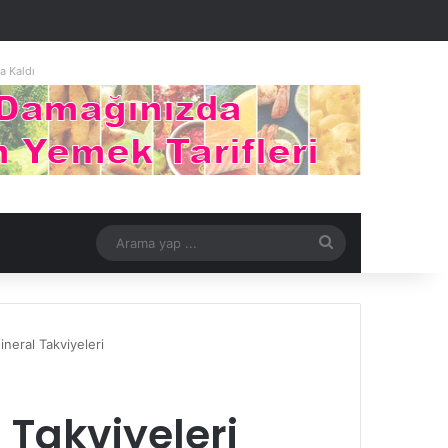
 Kaldı
Arama
yap
...
neral Takviyeleri
 Takviyeleri