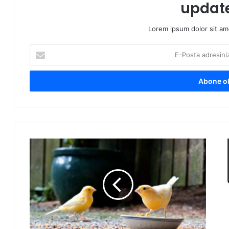
updat
Lorem ipsum dolor sit am
E-
Posta
adresinizi
giriniz