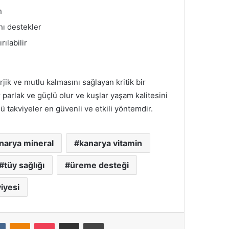
n
nı destekler
ılabilir
rjik ve mutlu kalmasını sağlayan kritik bir
r parlak ve güçlü olur ve kuşlar yaşam kalitesini
ü takviyeler en güvenli ve etkili yöntemdir.
narya mineral
kanarya vitamin
tüy sağlığı
üreme desteği
iyesi
t
VKontakte
Odnoklassniki
Pocket
E-Posta ile paylaş
Yazdır