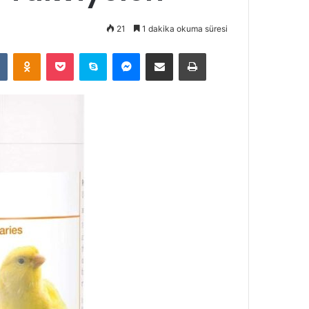
21
1 dakika okuma süresi
t
VKontakte
Odnoklassniki
Pocket
Skype
Messenger
E-Posta ile paylaş
Yazdır