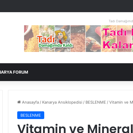
Tadı Damağımda
NARYA FORUM
Anasayfa
/
Kanarya Ansiklopedisi
/
BESLENME
/
Vitamin ve Mi
BESLENME
Vitamin ve Mineral