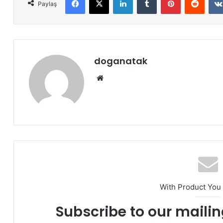
Paylaş
doganatak
Web
sitesi
With Product You
Subscribe to our mailing