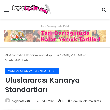
Menü
Ar
Tadı Damağımda Kaldı
Anasayfa
/
Kanarya Ansiklopedisi
/
YARIŞMALAR ve
STANDARTLAR
YARIŞMALAR ve STANDARTLAR
Uluslararası Kanarya
Standartları
Bir
doganatak
26 Eylül 2025
13
1 dakika okuma süresi
e-