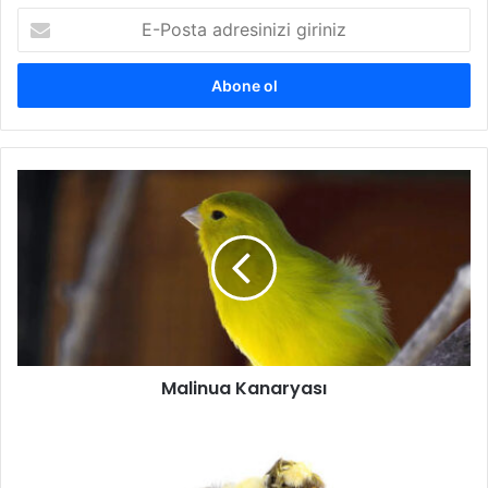
E-
Posta
adresinizi
giriniz
Malinua Kanaryası