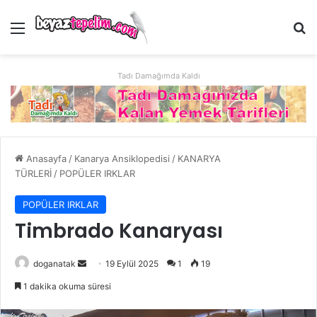
Menü
Ar
Tadı Damağımda Kaldı
Anasayfa
/
Kanarya Ansiklopedisi
/
KANARYA
TÜRLERİ
/
POPÜLER IRKLAR
POPÜLER IRKLAR
Timbrado Kanaryası
Bir
doganatak
19 Eylül 2025
1
19
e-
1 dakika okuma süresi
posta
göndermek