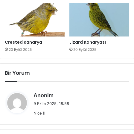
Crested Kanarya
Lizard Kanaryası
20 Eylül 2025
20 Eylül 2025
Bir Yorum
d
Anonim
e
9 Ekim 2025, 18:58
d
Nice !!
i
k
i