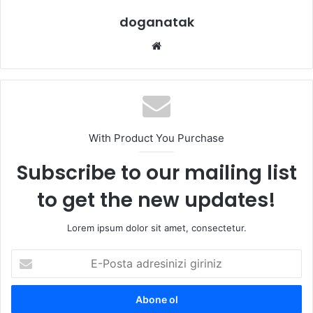
doganatak
Web
sitesi
With Product You Purchase
Subscribe to our mailing list
to get the new updates!
Lorem ipsum dolor sit amet, consectetur.
E-
Posta
adresinizi
giriniz