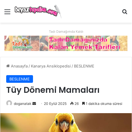
Menü
Ar
Tadı Damağımda Kaldı
Anasayfa
/
Kanarya Ansiklopedisi
/
BESLENME
BESLENME
Tüy Dönemi Mamaları
Bir
doganatak
20 Eylül 2025
26
1 dakika okuma süresi
e-
posta
göndermek