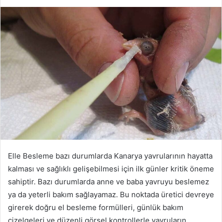
e-
posta
göndermek
Elle Besleme bazı durumlarda Kanarya yavrularının hayatta
kalması ve sağlıklı gelişebilmesi için ilk günler kritik öneme
sahiptir. Bazı durumlarda anne ve baba yavruyu beslemez
ya da yeterli bakım sağlayamaz. Bu noktada üretici devreye
girerek doğru el besleme formülleri, günlük bakım
çizelgeleri ve düzenli görsel kontrollerle yavruların