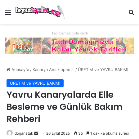
Menü
Ar
Tadı Damağımda Kaldı
Anasayfa
/
Kanarya Ansiklopedisi
/
ÜRETİM ve YAVRU BAKIMI
ÜRETİM ve YAVRU BAKIMI
Yavru Kanaryalarda Elle
Besleme ve Günlük Bakım
Rehberi
Bir
doganatak
26 Eylül 2025
35
1 dakika okuma süresi