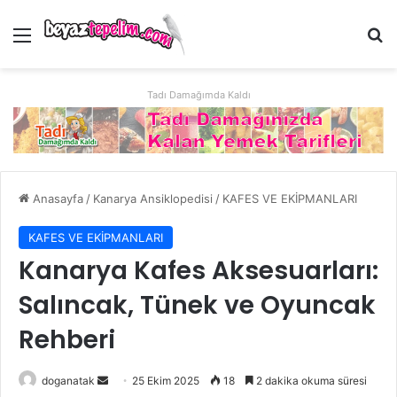
Menü
Ar
Tadı Damağımda Kaldı
Anasayfa
/
Kanarya Ansiklopedisi
/
KAFES VE EKİPMANLARI
KAFES VE EKİPMANLARI
Kanarya Kafes Aksesuarları:
Salıncak, Tünek ve Oyuncak
Rehberi
Bir
doganatak
25 Ekim 2025
18
2 dakika okuma süresi