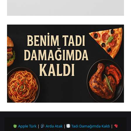
Apple Türk
|
Arda Atak
|
Tadı Damağımda Kaldı
|