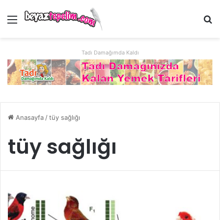
Menü
Ar
Tadı Damağımda Kaldı
Anasayfa
/
tüy sağlığı
tüy sağlığı