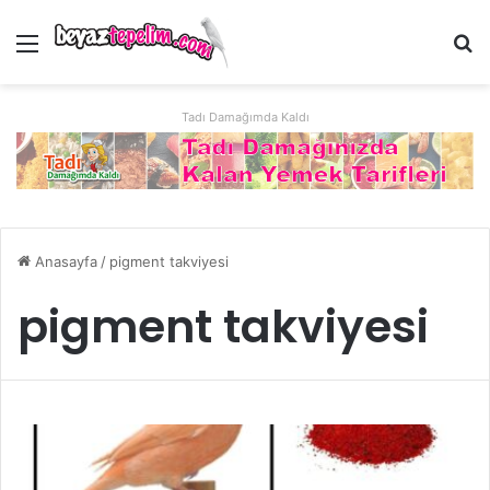
Menü
Ar
Tadı Damağımda Kaldı
Anasayfa
/
pigment takviyesi
pigment takviyesi