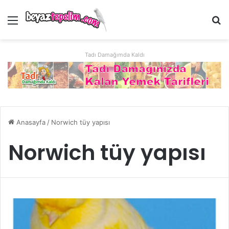
Menü
Ar
Tadı Damağımda Kaldı
Anasayfa
/
Norwich tüy yapısı
Norwich tüy yapısı