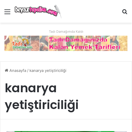
Menü
Ar
Tadı Damağımda Kaldı
Anasayfa
/
kanarya yetiştiriciliği
kanarya
yetiştiriciliği