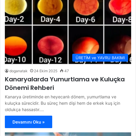
ÜRETİM ve YAVRU BAKIMI
doganatak
24 Ekim 2025
47
Kanaryalarda Yumurtlama ve Kuluçka
Dönemi Rehberi
Kanarya üretiminde en heyecanlı dönem, yumurtlama ve
kuluçka sürecidir. Bu süreç hem dişi hem de erkek kuş için
oldukça hassastır.…
Devamını Oku »