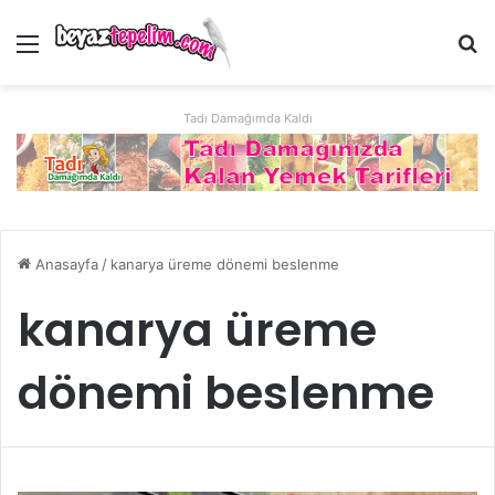
Menü
Ar
Tadı Damağımda Kaldı
Anasayfa
/
kanarya üreme dönemi beslenme
kanarya üreme
dönemi beslenme