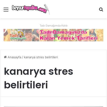
Menü
Ar
Tadı Damağımda Kaldı
Anasayfa
/
kanarya stres belirtileri
kanarya stres
belirtileri