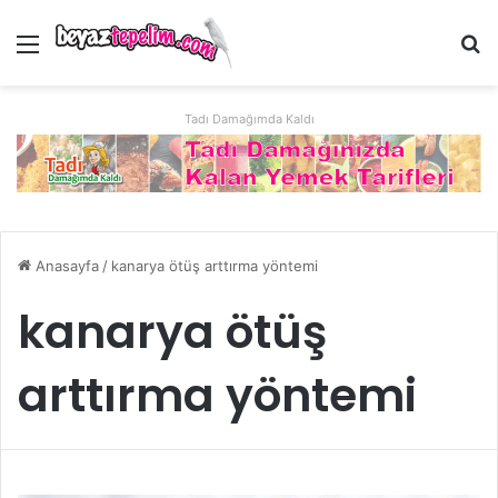
Menü
Ar
Tadı Damağımda Kaldı
Anasayfa
/
kanarya ötüş arttırma yöntemi
kanarya ötüş
arttırma yöntemi