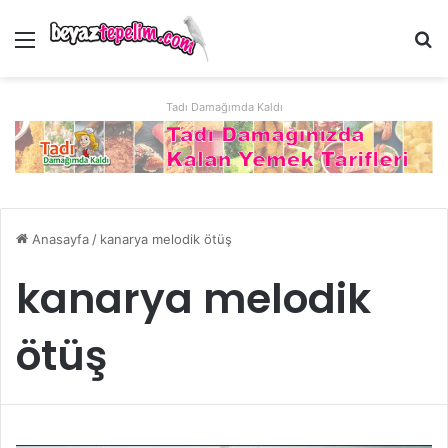
Menü
Ar
Tadı Damağımda Kaldı
Anasayfa
/
kanarya melodik ötüş
kanarya melodik
ötüş