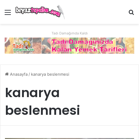
Menü
Ar
Tadı Damağımda Kaldı
Anasayfa
/
kanarya beslenmesi
kanarya
beslenmesi