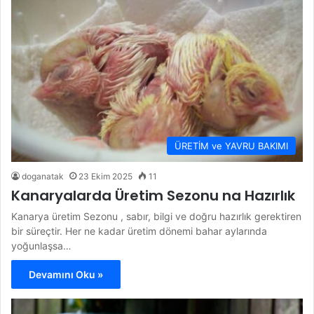
ÜRETİM ve YAVRU BAKIMI
doganatak
23 Ekim 2025
11
Kanaryalarda Üretim Sezonu na Hazırlık
Kanarya üretim Sezonu , sabır, bilgi ve doğru hazırlık gerektiren
bir süreçtir. Her ne kadar üretim dönemi bahar aylarında
yoğunlaşsa…
Devamını Oku »