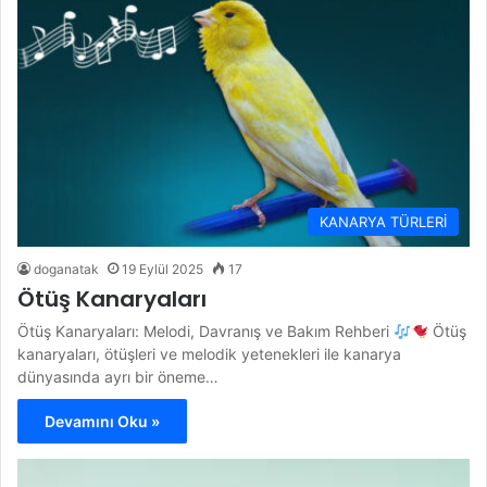
KANARYA TÜRLERİ
doganatak
19 Eylül 2025
17
Ötüş Kanaryaları
Ötüş Kanaryaları: Melodi, Davranış ve Bakım Rehberi
Ötüş
kanaryaları, ötüşleri ve melodik yetenekleri ile kanarya
dünyasında ayrı bir öneme…
Devamını Oku »