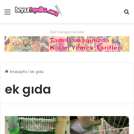
Menü
Ar
Tadı Damağımda Kaldı
Anasayfa
/
ek gıda
ek gıda