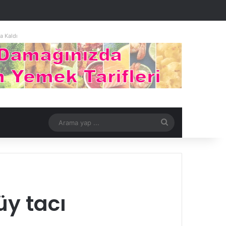
 Kaldı
Arama
yap
...
üy tacı