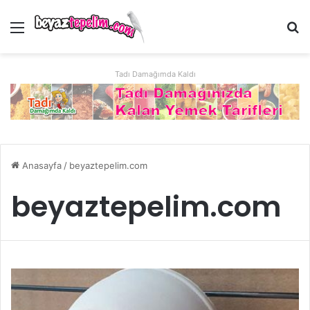
Menü
Ar
Tadı Damağımda Kaldı
Anasayfa
/
beyaztepelim.com
beyaztepelim.com